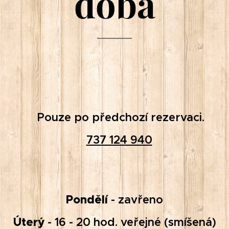
doba
Pouze po předchozí rezervaci.
737 124 940
Pondělí
- zavřeno
Úterý
- 16 - 20 hod. veřejné (smíšená)