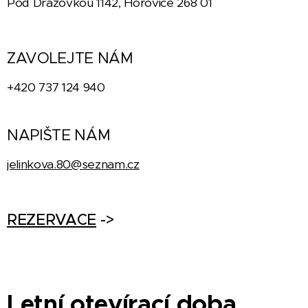
Pod Dražovkou 1142, Hořovice 268 01
ZAVOLEJTE NÁM
+420 737 124 940
NAPIŠTE NÁM
jelinkova.80@seznam.cz
REZERVACE
->
Letní otevírací
doba